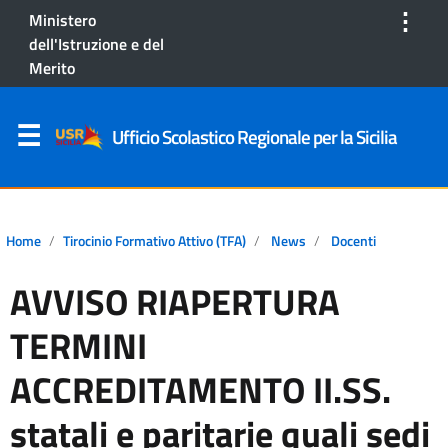
⋮
Ministero
dell'Istruzione e del
Merito
Ufficio Scolastico Regionale per la Sicilia
Home
Tirocinio Formativo Attivo (TFA)
News
Docenti
AVVISO RIAPERTURA
TERMINI
ACCREDITAMENTO II.SS.
statali e paritarie quali sedi