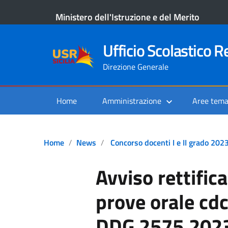
Ministero dell'Istruzione e del Merito
Ufficio Scolastico Re
Direzione Generale
Home
Amministrazione
Aree tema
Home
News
Concorso docenti I e II grado 2023
Avviso rettific
prove orale cd
DDG 2575.202