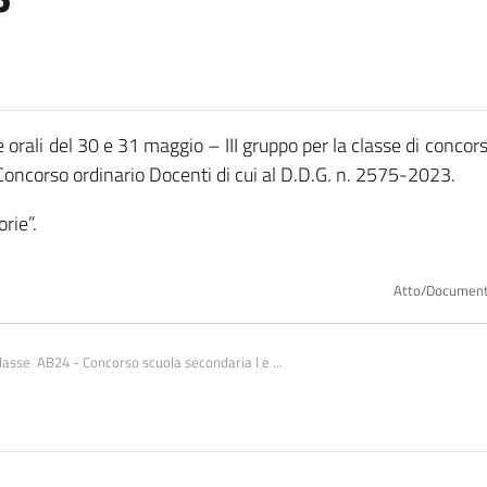
e orali del 30 e 31 maggio – III gruppo per la classe di concors
el Concorso ordinario Docenti di cui al D.D.G. n. 2575-2023.
rie”.
Atto/Documen
classe  AB24 - Concorso scuola secondaria I e ...