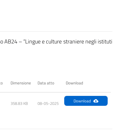
o AB24 – “Lingue e culture straniere negli istituti
to
Dimensione
Data atto
Download
Download
358.83 KB
08-05-2025