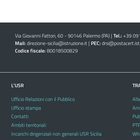
Via Giovanni Fattori, 60 - 90146 Palermo (PA)
|
Tel.:
+39 09
Mail:
direzione-sicilia@istruzione.it
|
PEC:
drsi@postacert.ist
Codice fiscale:
80018500829
L’USR
TR
Ufficio Relazioni con il Pubblico
Alb
Ufficio stampa
Amm
Contatti
Pub
Ambiti territoriali
PTP
Incarichi dirigenziali non generali USR Sicilia
Whi