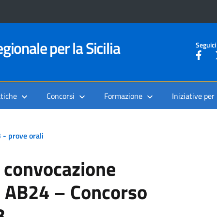
gionale per la Sicilia
Seguici
tiche
Concorsi
Formazione
Iniziative per
 - prove orali
a convocazione
c AB24 – Concorso
3