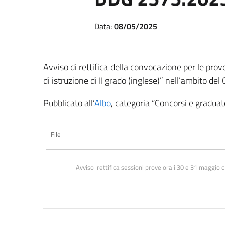
Data:
08/05/2025
Avviso di rettifica della convocazione per le prov
di istruzione di II grado (inglese)” nell’ambito d
Pubblicato all’
Albo
, categoria “Concorsi e graduato
File
Avviso  rettifica sessioni prove orali 30 e 31 maggio 