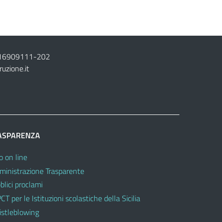
16909111
-
202
ruzione.it
ASPARENZA
o on line
inistrazione Trasparente
blici proclami
CT per le Istituzioni scolastiche della Sicilia
stleblowing