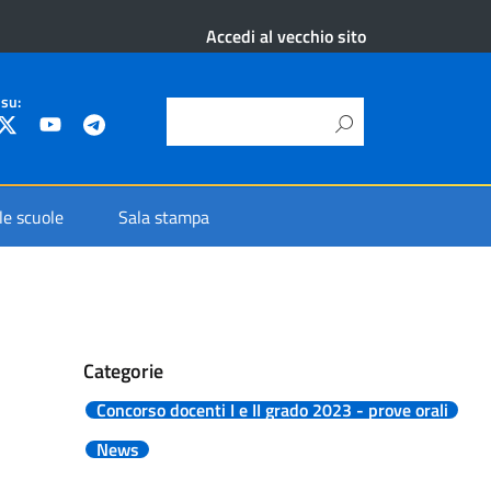
Accedi al vecchio sito
 su:
 le scuole
Sala stampa
Categorie
Concorso docenti I e II grado 2023 - prove orali
News