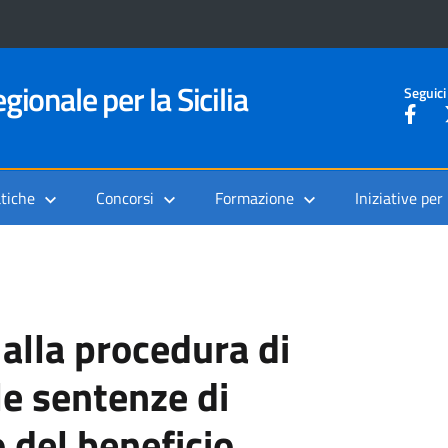
gionale per la Sicilia
Seguici
tiche
Concorsi
Formazione
Iniziative per
 alla procedura di
le sentenze di
 del beneficio