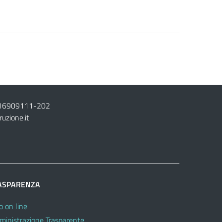
16909111
-
202
ruzione.it
ASPARENZA
o on line
inistrazione Trasparente