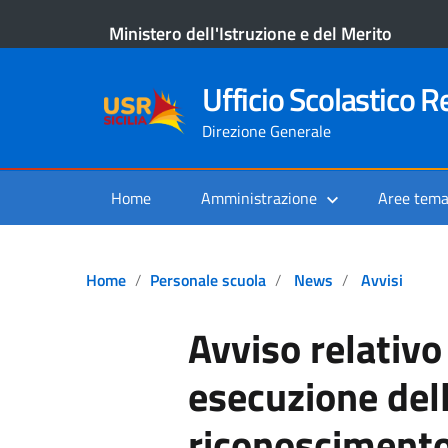
Ministero dell'Istruzione e del Merito
Ufficio Scolastico Re
Direzione Generale
Home
Amministrazione
Aree tema
Home
Personale scuola
News
Avvisi
Avviso relativo
esecuzione del
riconoscimento