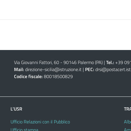
Via Giovanni Fattori, 60 - 90146 Palermo (PA)
|
Tel.:
+39 09
Mail:
direzione-sicilia@istruzione.it
|
PEC:
drsi@postacert.ist
Codice fiscale:
80018500829
L’USR
TR
Ufficio Relazioni con il Pubblico
Alb
Ufficio stampa
Amm