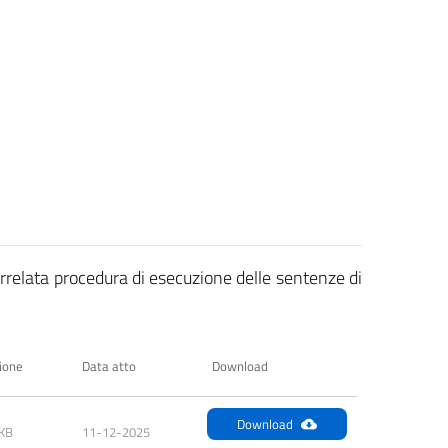
correlata procedura di esecuzione delle sentenze di
ione
Data atto
Download
Download
 KB
11-12-2025