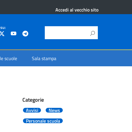
Accedi al vecchio sito
 su:
 le scuole
Sala stampa
Categorie
Avvisi
News
Personale scuola