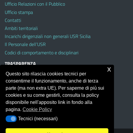
Ufficio Relazioni con il Pubblico
Ufficio stampa
Contatti
Ambiti territoriali
Incarichi dirigenziali non generali USR Sicilia
Il Personale dell’USR
Codici di comportamento e disciplinari
TRASPARENZA
x
Questo sito rilascia cookies tecnici per
Albo on line
consentirne il funzionamento, anche di terza
Amministrazione Trasparente
parte (ma non extra UE). Per saperne di più sui
Pubblici proclami
cookies e su come gestirli, consulta la policy
PTPCT per le Istituzioni scolastiche della Sicilia
disponibile nell'apposito link in fondo alla
Whistleblowing
pagina.
Cookie Policy
Obiettivi di Accessibilità
Tecnici (necessari)
Tecnici (necessari)