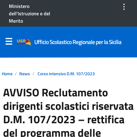
⋮
Ministero
dell'Istruzione e del
Merito
Ufficio Scolastico Regionale per la Sicilia
Home
News
Corso intensivo D.M. 107/2023
AVVISO Reclutamento
dirigenti scolastici riservata
D.M. 107/2023 – rettifica
del programma delle