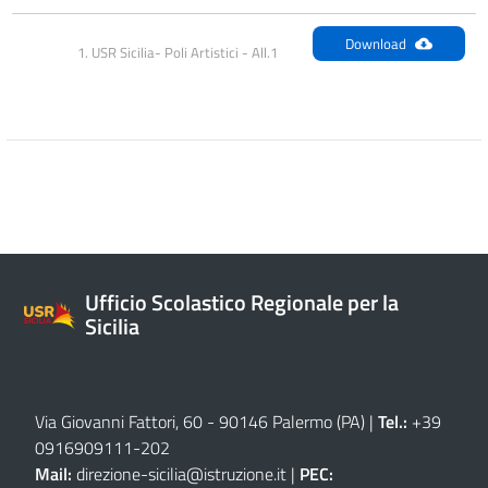
Download
1. USR Sicilia- Poli Artistici - All.1
Ufficio Scolastico Regionale per la
Sicilia
Via Giovanni Fattori, 60 - 90146 Palermo (PA)
|
Tel.:
+39
0916909111
-
202
Mail:
direzione-sicilia@istruzione.it
|
PEC: