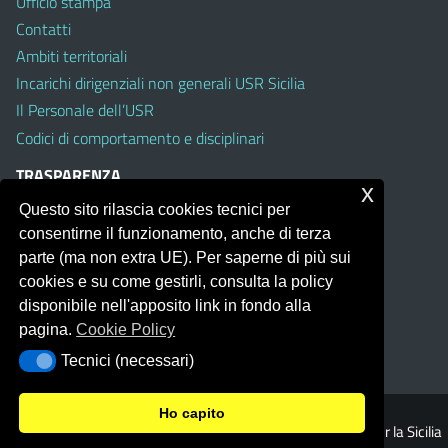
Ufficio stampa
Contatti
Ambiti territoriali
Incarichi dirigenziali non generali USR Sicilia
Il Personale dell’USR
Codici di comportamento e disciplinari
TRASPARENZA
x
Questo sito rilascia cookies tecnici per
Albo on line
consentirne il funzionamento, anche di terza
Amministrazione Trasparente
parte (ma non extra UE). Per saperne di più sui
Pubblici proclami
cookies e su come gestirli, consulta la policy
PTPCT per le Istituzioni scolastiche della Sicilia
disponibile nell'apposito link in fondo alla
Whistleblowing
pagina.
Cookie Policy
Obiettivi di Accessibilità
Tecnici (necessari)
Tecnici (necessari)
Ho capito
© 2026 Ufficio Scolastico Regionale per la Sicilia