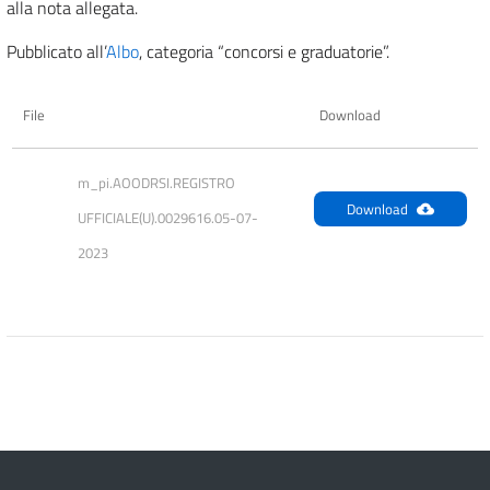
alla nota allegata.
Pubblicato all’
Albo
, categoria “concorsi e graduatorie”.
File
Download
m_pi.AOODRSI.REGISTRO 
Download
UFFICIALE(U).0029616.05-07-
2023