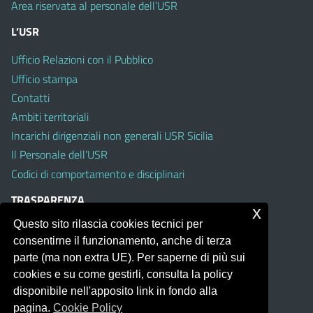
Area riservata al personale dell’USR
L’USR
Ufficio Relazioni con il Pubblico
Ufficio stampa
Contatti
Ambiti territoriali
Incarichi dirigenziali non generali USR Sicilia
Il Personale dell’USR
Codici di comportamento e disciplinari
TRASPARENZA
x
Questo sito rilascia cookies tecnici per
Albo on line
consentirne il funzionamento, anche di terza
Amministrazione Trasparente
parte (ma non extra UE). Per saperne di più sui
Pubblici proclami
cookies e su come gestirli, consulta la policy
PTPCT per le Istituzioni scolastiche della Sicilia
disponibile nell'apposito link in fondo alla
Whistleblowing
pagina.
Cookie Policy