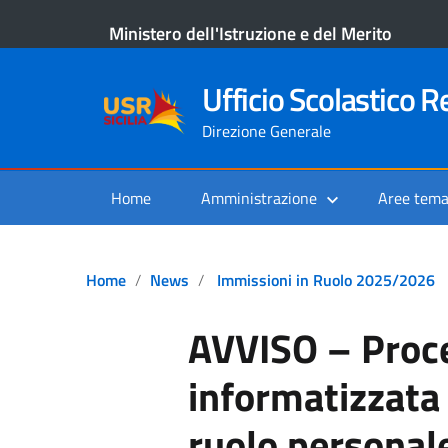
Ministero dell'Istruzione e del Merito
Ufficio Scolastico Re
Direzione Generale
Home
Amministrazione
Aree tema
Home
News
Immissioni in Ruolo 2025/2026
AVVISO – Proc
informatizzata
ruolo personal