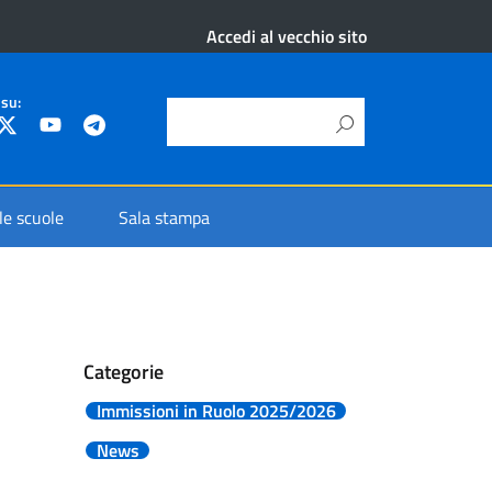
Accedi al vecchio sito
 su:
 le scuole
Sala stampa
Categorie
Immissioni in Ruolo 2025/2026
News