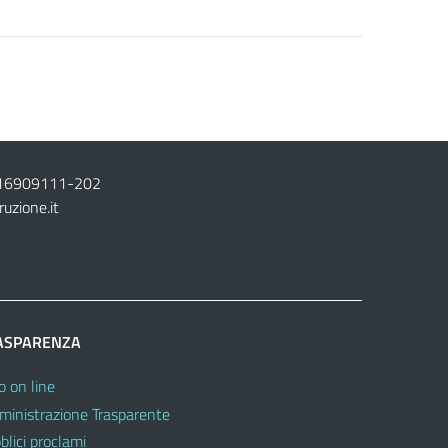
16909111
-
202
ruzione.it
ASPARENZA
o on line
inistrazione Trasparente
blici proclami