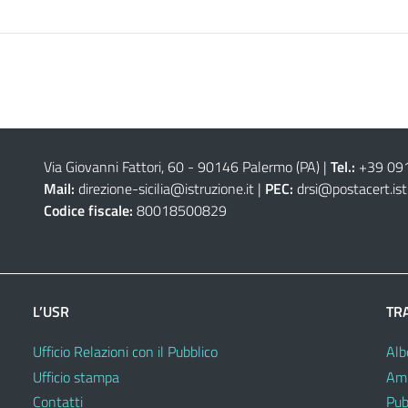
Via Giovanni Fattori, 60 - 90146 Palermo (PA)
|
Tel.:
+39 09
Mail:
direzione-sicilia@istruzione.it
|
PEC:
drsi@postacert.ist
Codice fiscale:
80018500829
L’USR
TR
Ufficio Relazioni con il Pubblico
Alb
Ufficio stampa
Amm
Contatti
Pub