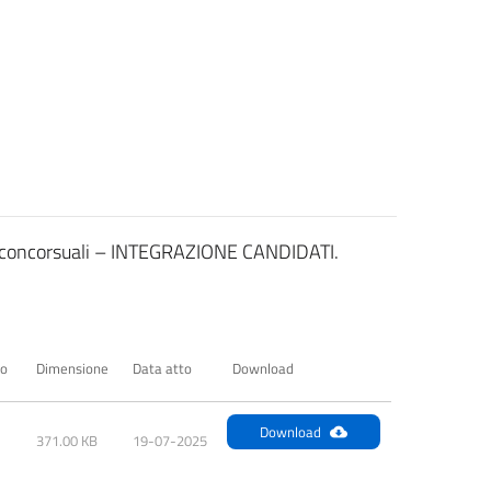
re concorsuali – INTEGRAZIONE CANDIDATI.
to
Dimensione
Data atto
Download
Download
371.00 KB
19-07-2025