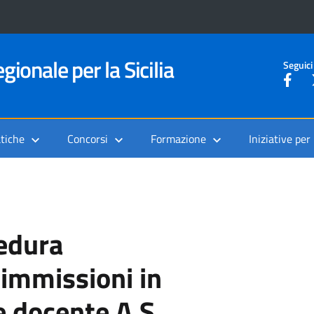
gionale per la Sicilia
Seguici
tiche
Concorsi
Formazione
Iniziative per
edura
 immissioni in
e docente A.S.