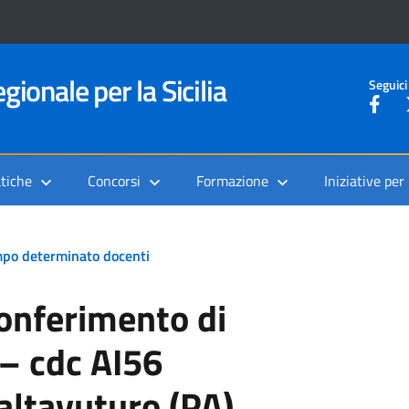
gionale per la Sicilia
Seguici
tiche
Concorsi
Formazione
Iniziative per
tempo determinato docenti
conferimento di
– cdc AI56
altavuturo (PA)