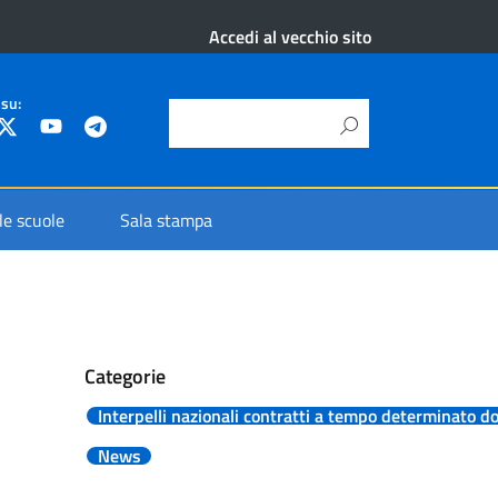
Accedi al vecchio sito
 su:
 le scuole
Sala stampa
Categorie
Interpelli nazionali contratti a tempo determinato d
News