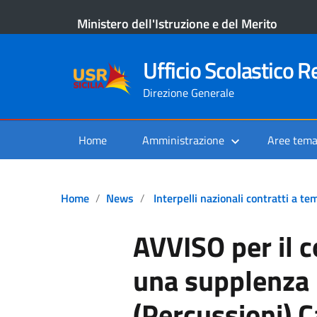
Ministero dell'Istruzione e del Merito
Ufficio Scolastico Re
Direzione Generale
Home
Amministrazione
Aree tema
Home
News
Interpelli nazionali contratti a 
AVVISO per il 
una supplenza 
(Percussioni) C