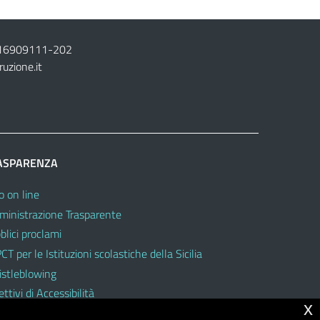
16909111
-
202
ruzione.it
ASPARENZA
o on line
inistrazione Trasparente
blici proclami
CT per le Istituzioni scolastiche della Sicilia
stleblowing
ttivi di Accessibilità
x