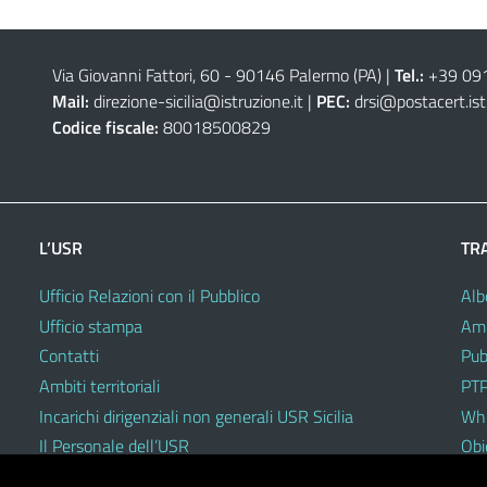
Via Giovanni Fattori, 60 - 90146 Palermo (PA)
|
Tel.:
+39 09
Mail:
direzione-sicilia@istruzione.it
|
PEC:
drsi@postacert.ist
Codice fiscale:
80018500829
L’USR
TR
Ufficio Relazioni con il Pubblico
Alb
Ufficio stampa
Amm
Contatti
Pub
Ambiti territoriali
PTP
Incarichi dirigenziali non generali USR Sicilia
Whi
Il Personale dell’USR
Obie
Codici di comportamento e disciplinari