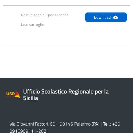
Posti disponibili per seconda 
Download
fase surroghe
Ufficio Scolastico Regionale per la
Sicilia
Via Giovanni Fattori, 60 - 90146 Palermo (PA)
|
Tel.:
+39
0916909111
-
202