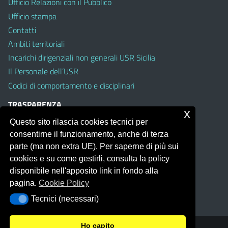
Ufficio Relazioni con il Pubblico
Ufficio stampa
Contatti
Ambiti territoriali
Incarichi dirigenziali non generali USR Sicilia
Il Personale dell’USR
Codici di comportamento e disciplinari
TRASPARENZA
x
Questo sito rilascia cookies tecnici per
Albo on line
consentirne il funzionamento, anche di terza
Amministrazione Trasparente
parte (ma non extra UE). Per saperne di più sui
Pubblici proclami
cookies e su come gestirli, consulta la policy
PTPCT per le Istituzioni scolastiche della Sicilia
disponibile nell'apposito link in fondo alla
Whistleblowing
pagina.
Cookie Policy
Obiettivi di Accessibilità
Tecnici (necessari)
Tecnici (necessari)
Ho capito