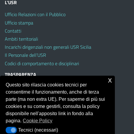
L’USR
Ufficio Relazioni con il Pubblico
Ufficio stampa
Contatti
Ambiti territoriali
Incarichi dirigenziali non generali USR Sicilia
Il Personale dell’USR
Codici di comportamento e disciplinari
TRASPARENZA
x
Questo sito rilascia cookies tecnici per
Albo on line
consentirne il funzionamento, anche di terza
Amministrazione Trasparente
parte (ma non extra UE). Per saperne di più sui
Pubblici proclami
cookies e su come gestirli, consulta la policy
PTPCT per le Istituzioni scolastiche della Sicilia
disponibile nell'apposito link in fondo alla
Whistleblowing
pagina.
Cookie Policy
Obiettivi di Accessibilità
Tecnici (necessari)
Tecnici (necessari)