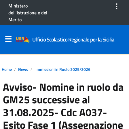
⋮
Ministero
dell'Istruzione e del
Merito
Ufficio Scolastico Regionale per la Sicilia
Home
News
Immissioni in Ruolo 2025/2026
Avviso- Nomine in ruolo da
GM25 successive al
31.08.2025- Cdc A037-
Esito Fase 1 (Assegnazione