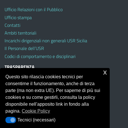
Ufficio Relazioni con il Pubblico
Ufficio stampa
Contatti
Ambiti territoriali
Incarichi dirigenziali non generali USR Sicilia
Il Personale dell’USR
Codici di comportamento e disciplinari
TRASPARENZA
x
Questo sito rilascia cookies tecnici per
Albo on line
consentirne il funzionamento, anche di terza
Amministrazione Trasparente
parte (ma non extra UE). Per saperne di più sui
Pubblici proclami
cookies e su come gestirli, consulta la policy
PTPCT per le Istituzioni scolastiche della Sicilia
disponibile nell'apposito link in fondo alla
Whistleblowing
pagina.
Cookie Policy
Obiettivi di Accessibilità
Tecnici (necessari)
Tecnici (necessari)