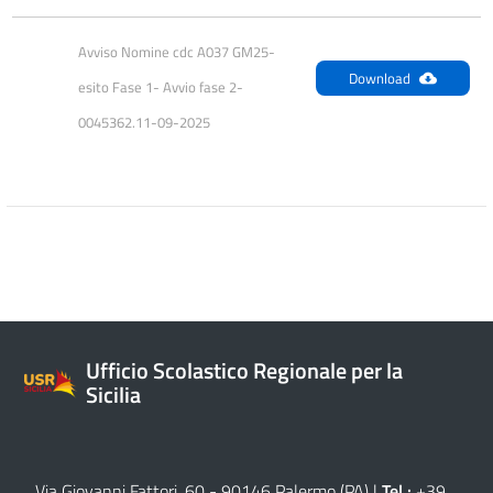
Avviso Nomine cdc A037 GM25-  
Download
esito Fase 1- Avvio fase 2- 
0045362.11-09-2025
Ufficio Scolastico Regionale per la
Sicilia
Via Giovanni Fattori, 60 - 90146 Palermo (PA)
|
Tel.:
+39