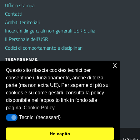
Ufficio stampa
Contatti
Ambiti territoriali
Incarichi dirigenziali non generali USR Sicilia
Il Personale dell’USR
Codici di comportamento e disciplinari
TRASPARENZA
x
Questo sito rilascia cookies tecnici per
Albo on line
consentirne il funzionamento, anche di terza
Amministrazione Trasparente
parte (ma non extra UE). Per saperne di più sui
Pubblici proclami
cookies e su come gestirli, consulta la policy
PTPCT per le Istituzioni scolastiche della Sicilia
disponibile nell'apposito link in fondo alla
Whistleblowing
pagina.
Cookie Policy
Obiettivi di Accessibilità
Tecnici (necessari)
Tecnici (necessari)
Ho capito
© 2026 Ufficio Scolastico Regionale per la Sicilia