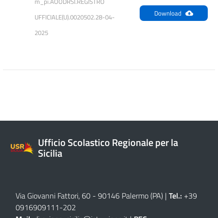
m_pi.AOODRSI.REGISTRO 
Download
UFFICIALE(U).0020502.28-04-
2025
Ufficio Scolastico Regionale per la
Sicilia
Via Giovanni Fattori, 60 - 90146 Palermo (PA)
|
Tel.:
+39
0916909111
-
202