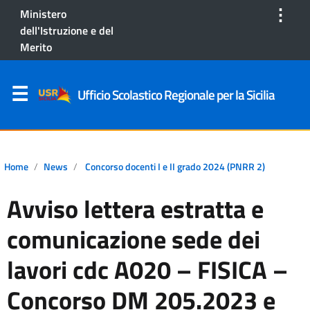
⋮
Ministero
dell'Istruzione e del
Merito
Ufficio Scolastico Regionale per la Sicilia
Home
News
Concorso docenti I e II grado 2024 (PNRR 2)
Avviso lettera estratta e
comunicazione sede dei
lavori cdc A020 – FISICA –
Concorso DM 205.2023 e