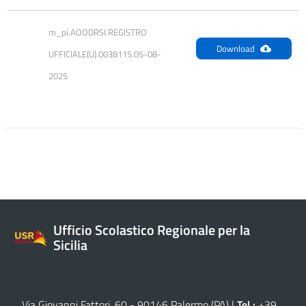
m_pi.AOODRSI.REGISTRO 
Download
UFFICIALE(U).0038115.05-08-
2025
Ufficio Scolastico Regionale per la
Sicilia
Via Giovanni Fattori, 60 - 90146 Palermo (PA)
|
Tel.:
+39