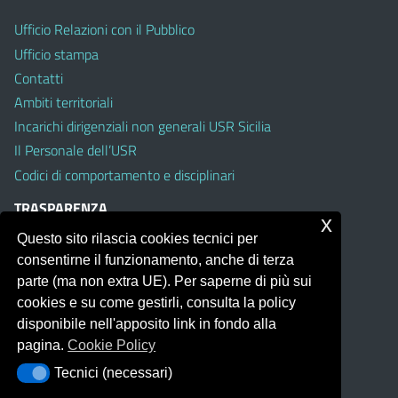
Ufficio Relazioni con il Pubblico
Ufficio stampa
Contatti
Ambiti territoriali
Incarichi dirigenziali non generali USR Sicilia
Il Personale dell’USR
Codici di comportamento e disciplinari
TRASPARENZA
x
Questo sito rilascia cookies tecnici per
Albo on line
consentirne il funzionamento, anche di terza
Amministrazione Trasparente
parte (ma non extra UE). Per saperne di più sui
Pubblici proclami
cookies e su come gestirli, consulta la policy
PTPCT per le Istituzioni scolastiche della Sicilia
disponibile nell'apposito link in fondo alla
Whistleblowing
pagina.
Cookie Policy
Obiettivi di Accessibilità
Tecnici (necessari)
Tecnici (necessari)