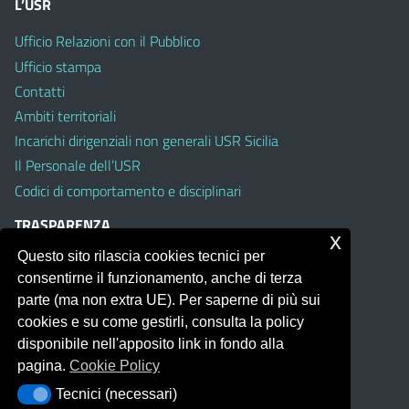
L’USR
Ufficio Relazioni con il Pubblico
Ufficio stampa
Contatti
Ambiti territoriali
Incarichi dirigenziali non generali USR Sicilia
Il Personale dell’USR
Codici di comportamento e disciplinari
TRASPARENZA
x
Questo sito rilascia cookies tecnici per
Albo on line
consentirne il funzionamento, anche di terza
Amministrazione Trasparente
parte (ma non extra UE). Per saperne di più sui
Pubblici proclami
cookies e su come gestirli, consulta la policy
PTPCT per le Istituzioni scolastiche della Sicilia
disponibile nell'apposito link in fondo alla
Whistleblowing
pagina.
Cookie Policy
Obiettivi di Accessibilità
Tecnici (necessari)
Tecnici (necessari)