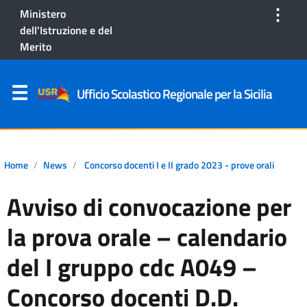
⋮
Ministero
dell'Istruzione e del
Merito
Ufficio Scolastico Regionale per la Sicilia
Home
News
Concorso docenti I e II grado 2023 - prove orali
Avviso di convocazione per
la prova orale – calendario
del I gruppo cdc A049 –
Concorso docenti D.D.