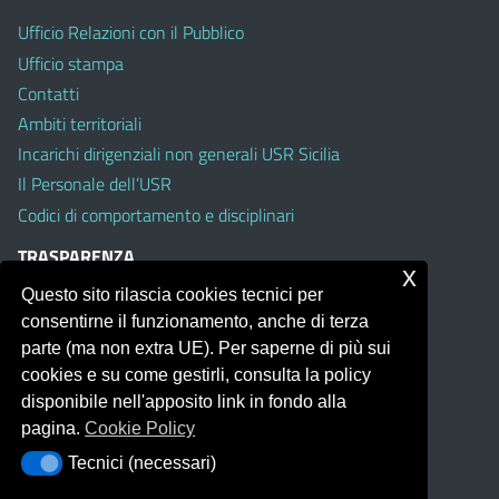
Ufficio Relazioni con il Pubblico
Ufficio stampa
Contatti
Ambiti territoriali
Incarichi dirigenziali non generali USR Sicilia
Il Personale dell’USR
Codici di comportamento e disciplinari
TRASPARENZA
x
Questo sito rilascia cookies tecnici per
Albo on line
consentirne il funzionamento, anche di terza
Amministrazione Trasparente
parte (ma non extra UE). Per saperne di più sui
Pubblici proclami
cookies e su come gestirli, consulta la policy
PTPCT per le Istituzioni scolastiche della Sicilia
disponibile nell'apposito link in fondo alla
Whistleblowing
pagina.
Cookie Policy
Obiettivi di Accessibilità
Tecnici (necessari)
Tecnici (necessari)