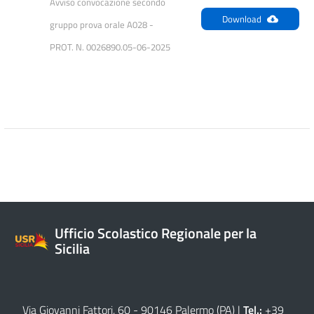
Avviso convocazione secondo 
Download
gruppo prova orale A028 - 
PROT. N. 0026890.05-06-2025
Ufficio Scolastico Regionale per la
Sicilia
Via Giovanni Fattori, 60 - 90146 Palermo (PA)
|
Tel.:
+39