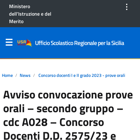
⋮
Ministero
dell'Istruzione e del
Merito
Ufficio Scolastico Regionale per la Sicilia
Home
News
Concorso docenti I e II grado 2023 - prove orali
Avviso convocazione prove
orali – secondo gruppo –
cdc A028 – Concorso
Docenti D.D. 2575/23 e