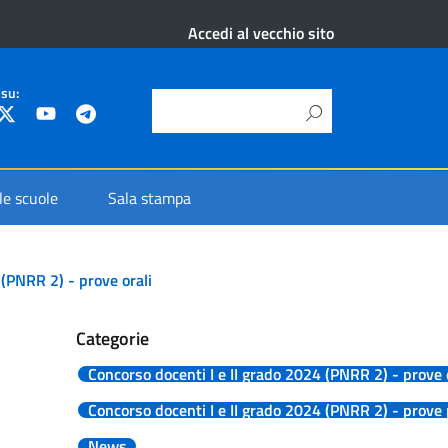
Accedi al vecchio sito
 su:
 le scuole
Sala stampa
 (PNRR 2) - prove orali
Categorie
Concorso docenti I e II grado 2024 (PNRR 2) - prove 
Concorso docenti I e II grado 2024 (PNRR 2) - prove 
News