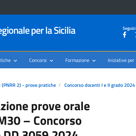
gionale per la Sicilia
Seguici
tiche
Concorsi
Formazione
Iniziative per
4 (PNRR 2) - prove pratiche
Concorso docenti I e II grado 2024
zione prove orale
AM30 – Concorso
 DD 3059.2024