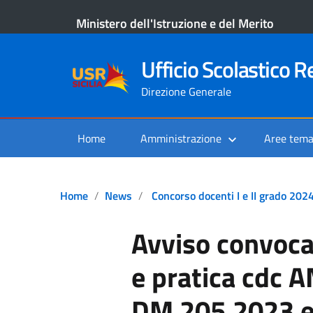
Ministero dell'Istruzione e del Merito
Ufficio Scolastico Re
Direzione Generale
Home
Amministrazione
Aree tema
Home
News
Concorso docenti I e II grado 202
Avviso convoca
e pratica cdc 
DM 205.2023 e