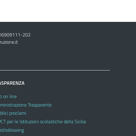
16909111
-
202
ruzione.it
ASPARENZA
o on line
inistrazione Trasparente
blici proclami
CT per le Istituzioni scolastiche della Sicilia
stleblowing