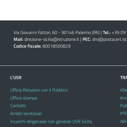
Via Giovanni Fattori, 60 - 90146 Palermo (PA)
|
Tel.:
+39 09
Mail:
direzione-sicilia@istruzione.it
|
PEC:
drsi@postacert.ist
Codice fiscale:
80018500829
L’USR
TR
Ufficio Relazioni con il Pubblico
Alb
Ufficio stampa
Amm
Contatti
Pub
Ambiti territoriali
PTP
Incarichi dirigenziali non generali USR Sicilia
Whi