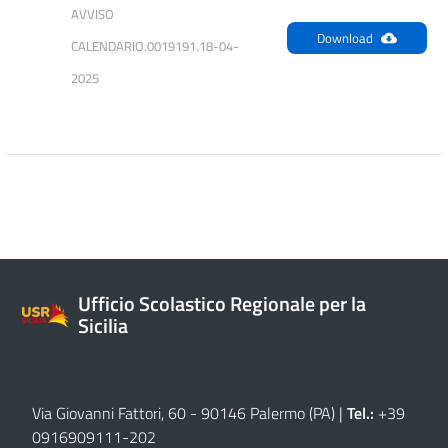
AVVISO 
Download
CALENDARIO.0019191.18-04-
2025
Ufficio Scolastico Regionale per la
Sicilia
Via Giovanni Fattori, 60 - 90146 Palermo (PA)
|
Tel.:
+39
0916909111
-
202