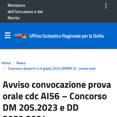
⋮
Ministero
dell'Istruzione e del
Merito
Ufficio Scolastico Regionale per la Sicilia
Home
News
Concorso docenti I e II grado 2024 (PNRR 2) - prove orali
Avviso convocazione prova
orale cdc AI56 – Concorso
DM 205.2023 e DD