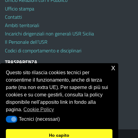
Ufficio Relazioni con il Pubblico
Ufficio stampa
Contatti
Ambiti territoriali
Incarichi dirigenziali non generali USR Sicilia
Il Personale dell’USR
Codici di comportamento e disciplinari
TRASPARENZA
x
Questo sito rilascia cookies tecnici per
Albo on line
consentirne il funzionamento, anche di terza
Amministrazione Trasparente
parte (ma non extra UE). Per saperne di più sui
Pubblici proclami
cookies e su come gestirli, consulta la policy
PTPCT per le Istituzioni scolastiche della Sicilia
disponibile nell'apposito link in fondo alla
Whistleblowing
pagina.
Cookie Policy
Obiettivi di Accessibilità
Tecnici (necessari)
Tecnici (necessari)
Ho capito