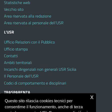
Statistiche web
Vecchio sito
Area riservata alla redazione
Area riservata al personale dell’USR
L’USR
Ufficio Relazioni con il Pubblico
Ufficio stampa
Contatti
Ambiti territoriali
Incarichi dirigenziali non generali USR Sicilia
Il Personale dell’USR
Codici di comportamento e disciplinari
TRASPARENZA
x
Questo sito rilascia cookies tecnici per
Albo on line
consentirne il funzionamento, anche di terza
Amministrazione Trasparente