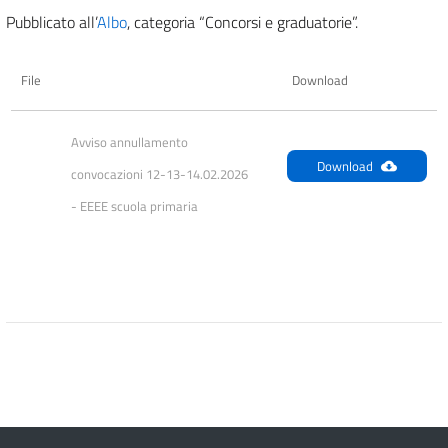
Pubblicato all’
Albo
, categoria “Concorsi e graduatorie”.
File
Download
Avviso annullamento 
Download
convocazioni 12-13-14.02.2026 
- EEEE scuola primaria