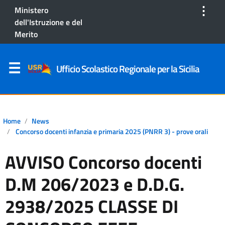
⋮
Ministero
dell'Istruzione e del
Merito
Ufficio Scolastico Regionale per la Sicilia
Home
News
Concorso docenti infanzia e primaria 2025 (PNRR 3) - prove orali
AVVISO Concorso docenti
D.M 206/2023 e D.D.G.
2938/2025 CLASSE DI