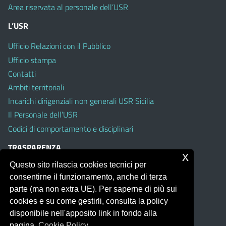
Area riservata al personale dell’USR
L’USR
Ufficio Relazioni con il Pubblico
Ufficio stampa
Contatti
Ambiti territoriali
Incarichi dirigenziali non generali USR Sicilia
Il Personale dell’USR
Codici di comportamento e disciplinari
TRASPARENZA
x
Questo sito rilascia cookies tecnici per
Albo on line
consentirne il funzionamento, anche di terza
Amministrazione Trasparente
parte (ma non extra UE). Per saperne di più sui
Pubblici proclami
cookies e su come gestirli, consulta la policy
PTPCT per le Istituzioni scolastiche della Sicilia
disponibile nell'apposito link in fondo alla
Whistleblowing
pagina.
Cookie Policy