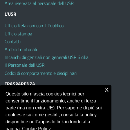
Area riservata al personale dell’USR
L’USR
Ufficio Relazioni con il Pubblico
Ufficio stampa
Contatti
Ambiti territoriali
Incarichi dirigenziali non generali USR Sicilia
Il Personale dell’USR
Codici di comportamento e disciplinari
TRASPARENZA
x
Questo sito rilascia cookies tecnici per
Albo on line
consentirne il funzionamento, anche di terza
Amministrazione Trasparente
parte (ma non extra UE). Per saperne di più sui
Pubblici proclami
cookies e su come gestirli, consulta la policy
PTPCT per le Istituzioni scolastiche della Sicilia
disponibile nell'apposito link in fondo alla
Whistleblowing
pagina.
Cookie Policy