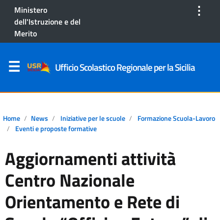
⋮
Ministero
dell'Istruzione e del
Merito
Ufficio Scolastico Regionale per la Sicilia
Home
News
Iniziative per le scuole
Formazione Scuola-Lavoro
Eventi e proposte formative
Aggiornamenti attività
Centro Nazionale
Orientamento e Rete di