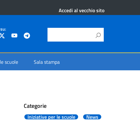
Accedi al vecchio sito
 su:
 le scuole
Sala stampa
Categorie
Iniziative per le scuole
News