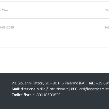
6-2024
359
8-03-2025
245
Via Giovanni Fattori, 60 - 90146 Palermo (PA)
|
Tel.:
+39 09
Mail:
direzione-sicilia@istruzione.it
|
PEC:
drsi@postacert.ist
Codice fiscale:
80018500829