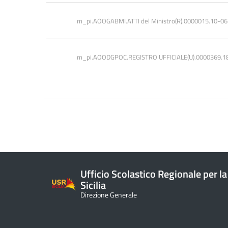
m_pi.AOOGABMI.ATTI del Ministro(R).0000015.10-0
m_pi.AOODGPOC.REGISTRO UFFICIALE(U).0000369.1
Ufficio Scolastico Regionale per la
Sicilia
Direzione Generale