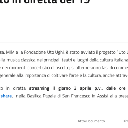
esa, MIM e la Fondazione Uto Ughi, è stato avviato il progetto “Uto U
la musica classica nei principali teatri e luoghi della cultura italian
; nei momenti concertistici di ascolto, si alterneranno fasi di comme
 generale alla importanza di coltivare l’arte e la cultura, anche attrav
sto
in diretta
streaming il giorno 3 aprile p.v., dalle or
=share
,
nella Basilica Papale di San Francesco in Assisi, alla pres
Atto/Documento
Di