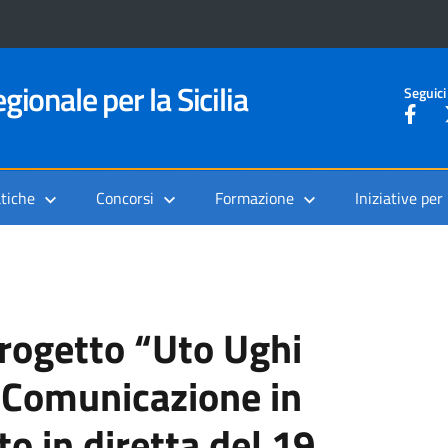
gionale per la Sicilia
Seguici
tiche
Concorsi
Formazione
Iniziative per
rogetto “Uto Ughi
_ Comunicazione in
to in diretta del 19