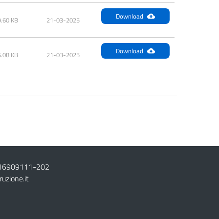
Download
.60 KB
21-03-2025
Download
.08 KB
21-03-2025
16909111
-
202
ruzione.it