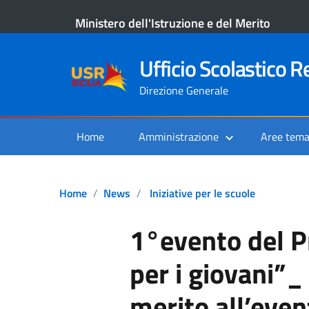
Ministero dell'Istruzione e del Merito
Ufficio Scolastico Re
Direzione Generale
Home
Amministrazione
Aree tema
Home
News
Iniziative per le scuole
1°evento del P
per i giovani”
merito all’even