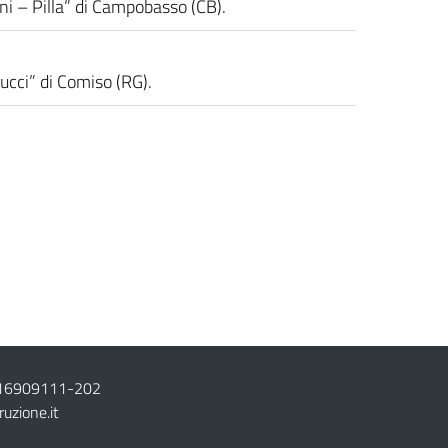
ni – Pilla” di Campobasso (CB).
ducci” di Comiso (RG).
16909111
-
202
ruzione.it