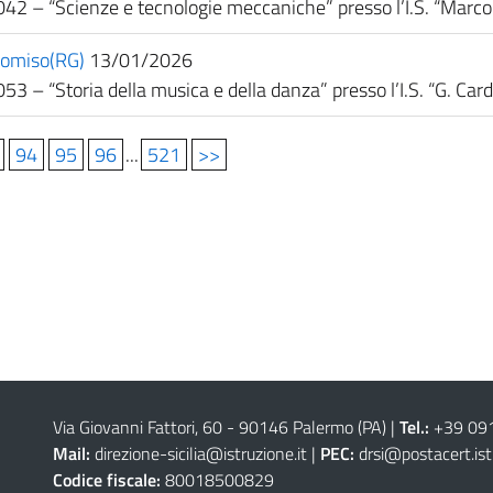
042 – “Scienze e tecnologie meccaniche” presso l’I.S. “Marco
Comiso(RG)
13/01/2026
53 – “Storia della musica e della danza” presso l’I.S. “G. Car
94
95
96
...
521
>>
Via Giovanni Fattori, 60 - 90146 Palermo (PA)
|
Tel.:
+39 09
Mail:
direzione-sicilia@istruzione.it
|
PEC:
drsi@postacert.ist
Codice fiscale:
80018500829