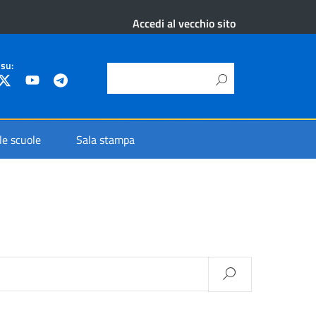
Accedi al vecchio sito
 su:
 le scuole
Sala stampa