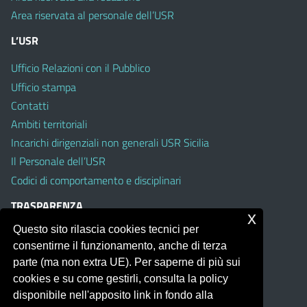
Area riservata al personale dell’USR
L’USR
Ufficio Relazioni con il Pubblico
Ufficio stampa
Contatti
Ambiti territoriali
Incarichi dirigenziali non generali USR Sicilia
Il Personale dell’USR
Codici di comportamento e disciplinari
TRASPARENZA
x
Questo sito rilascia cookies tecnici per
Albo on line
consentirne il funzionamento, anche di terza
Amministrazione Trasparente
parte (ma non extra UE). Per saperne di più sui
Pubblici proclami
cookies e su come gestirli, consulta la policy
PTPCT per le Istituzioni scolastiche della Sicilia
disponibile nell'apposito link in fondo alla