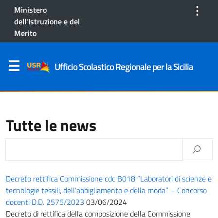
⋮
Ministero
dell'Istruzione e del
Merito
Ufficio Scolastico Regionale per la Sicilia
Tutte le news
Decreto rettifica Commissione cdc B018 “Laboratori di scienze e
tecnologie tessili, dell’abbigliamento e della moda” – Concorso
docenti D.D. 2575/2023
03/06/2024
Decreto di rettifica della composizione della Commissione