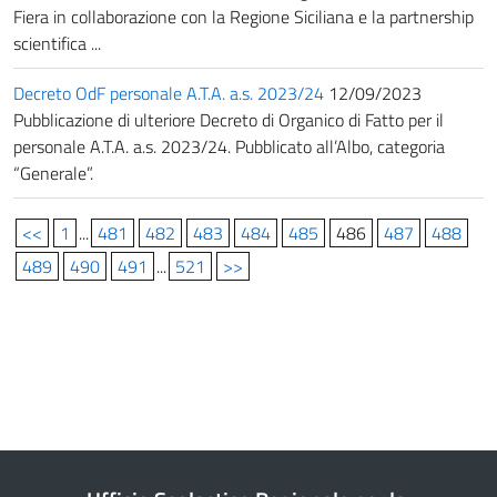
Fiera in collaborazione con la Regione Siciliana e la partnership
scientifica ...
Decreto OdF personale A.T.A. a.s. 2023/24
12/09/2023
Pubblicazione di ulteriore Decreto di Organico di Fatto per il
personale A.T.A. a.s. 2023/24. Pubblicato all’Albo, categoria
“Generale”.
<<
1
...
481
482
483
484
485
486
487
488
489
490
491
...
521
>>