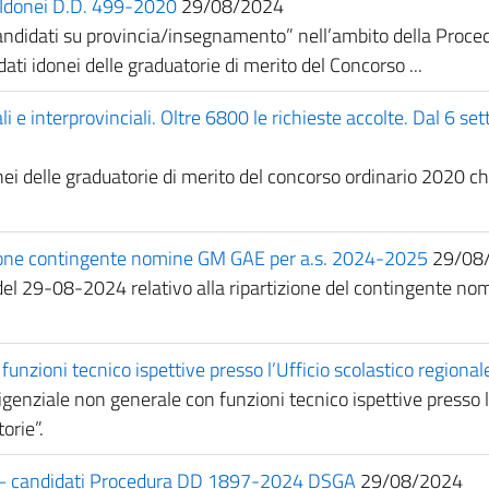
 Idonei D.D. 499-2020
29/08/2024
andidati su provincia/insegnamento” nell’ambito della Proced
ati idonei delle graduatorie di merito del Concorso ...
i e interprovinciali. Oltre 6800 le richieste accolte. Dal 6 se
donei delle graduatorie di merito del concorso ordinario 2020 
rtizione contingente nomine GM GAE per a.s. 2024-2025
29/08
88 del 29-08-2024 relativo alla ripartizione del contingente n
funzioni tecnico ispettive presso l’Ufficio scolastico regionale 
rigenziale non generale con funzioni tecnico ispettive presso l’
orie”.
a – candidati Procedura DD 1897-2024 DSGA
29/08/2024