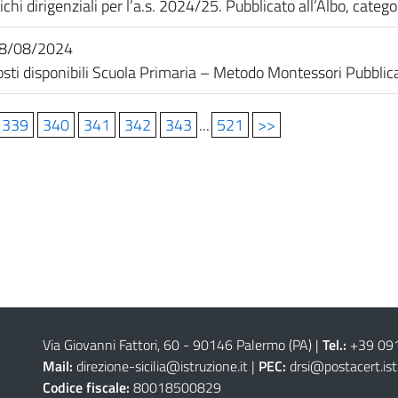
ichi dirigenziali per l’a.s. 2024/25. Pubblicato all’Albo, catego
8/08/2024
i disponibili Scuola Primaria – Metodo Montessori Pubblicato
339
340
341
342
343
...
521
>>
Via Giovanni Fattori, 60 - 90146 Palermo (PA)
|
Tel.:
+39 09
Mail:
direzione-sicilia@istruzione.it
|
PEC:
drsi@postacert.ist
Codice fiscale:
80018500829