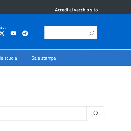
Accedi al vecchio sito
 su:
 le scuole
Sala stampa