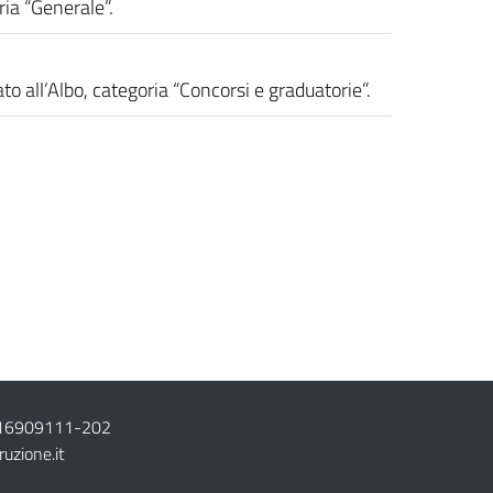
ria “Generale”.
 all’Albo, categoria “Concorsi e graduatorie”.
16909111
-
202
ruzione.it