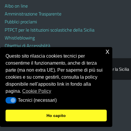
Albo on line
Amministrazione Trasparente
Pubblici proclami
PTPCT per le Istituzioni scolastiche della Sicilia
Whistleblowing
Obiettivi di Accessibilità
x
Questo sito rilascia cookies tecnici per
consentirne il funzionamento, anche di terza
© 2026 Ufficio Scolastico Regionale per la Sicilia
parte (ma non extra UE). Per saperne di più sui
cookies e su come gestirli, consulta la policy
disponibile nell'apposito link in fondo alla
pagina.
Cookie Policy
Tecnici (necessari)
Tecnici (necessari)
Ho capito