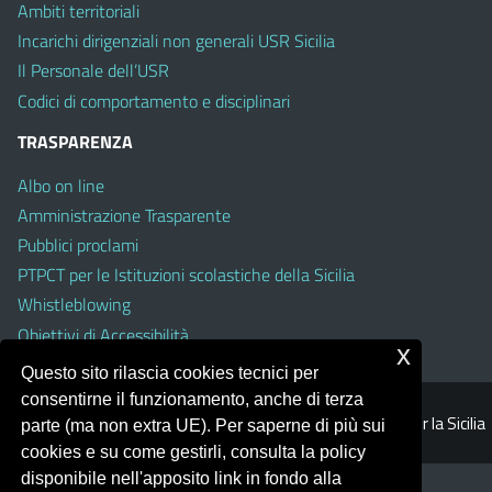
Ambiti territoriali
Incarichi dirigenziali non generali USR Sicilia
Il Personale dell’USR
Codici di comportamento e disciplinari
TRASPARENZA
Albo on line
Amministrazione Trasparente
Pubblici proclami
PTPCT per le Istituzioni scolastiche della Sicilia
Whistleblowing
Obiettivi di Accessibilità
x
Questo sito rilascia cookies tecnici per
consentirne il funzionamento, anche di terza
© 2026 Ufficio Scolastico Regionale per la Sicilia
parte (ma non extra UE). Per saperne di più sui
cookies e su come gestirli, consulta la policy
disponibile nell'apposito link in fondo alla