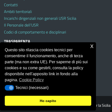
Contatti
Ambiti territoriali
Incarichi dirigenziali non generali USR Sicilia
Il Personale dell’USR
Codici di comportamento e disciplinari
TRASPARENZA
x
Questo sito rilascia cookies tecnici per
Albo on line
consentirne il funzionamento, anche di terza
Amministrazione Trasparente
parte (ma non extra UE). Per saperne di più sui
Pubblici proclami
cookies e su come gestirli, consulta la policy
PTPCT per le Istituzioni scolastiche della Sicilia
disponibile nell'apposito link in fondo alla
Whistleblowing
pagina.
Cookie Policy
Obiettivi di Accessibilità
Tecnici (necessari)
Tecnici (necessari)
Ho capito
© 2026 Ufficio Scolastico Regionale per la Sicilia